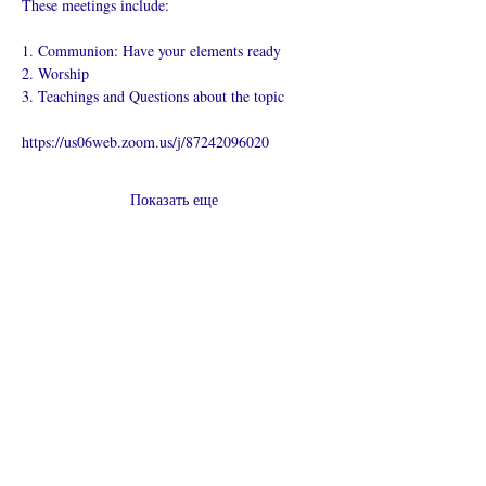
These meetings include:
1. Communion: Have your elements ready
2. Worship
3. Teachings and Questions about the topic
https://us06web.zoom.us/j/87242096020
Показать еще
Поделиться
Что такое онлайн-церковь
Политика конфиденциальности -
Условия и положения