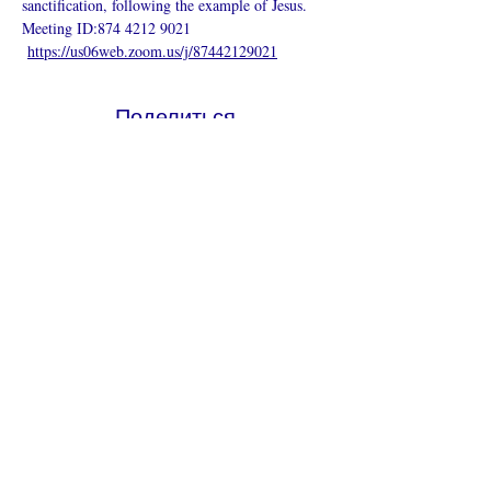
sanctification, following the example of Jesus.
Meeting ID:874 4212 9021
https://us06web.zoom.us/j/87442129021
Поделиться
Что такое онлайн-церковь
Политика конфиденциальности -
Условия и положения
Do Not Sell My Personal Information