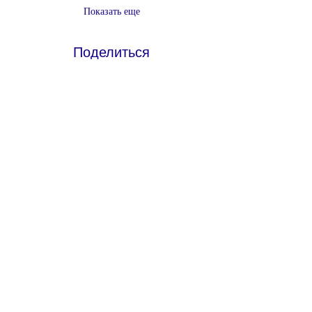
Показать еще
Поделиться
Что такое онлайн-церковь
Политика конфиденциальности -
Условия и положения
Do Not Sell My Personal Information