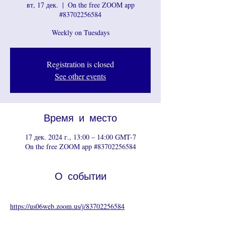
вт, 17 дек.
  |  
On the free ZOOM app
#83702256584
Weekly on Tuesdays
Registration is closed
See other events
Время и место
17 дек. 2024 г., 13:00 – 14:00 GMT-7
On the free ZOOM app #83702256584
О событии
https://us06web.zoom.us/j/8
3702256584