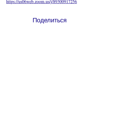
https://us06web.zoom.us/j/89300917256
Поделиться
Что такое онлайн-церковь
Политика конфиденциальности -
Условия и положения
Do Not Sell My Personal Information