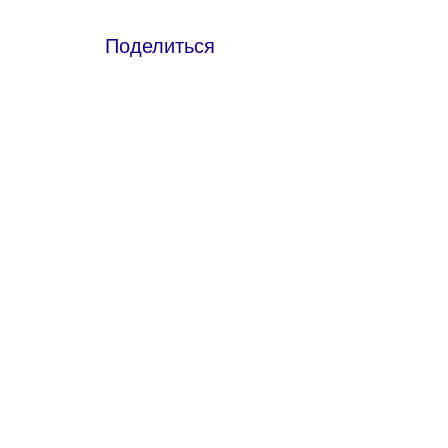
Поделиться
Что такое онлайн-церковь
Политика конфиденциальности -
Условия и положения
Do Not Sell My Personal Information