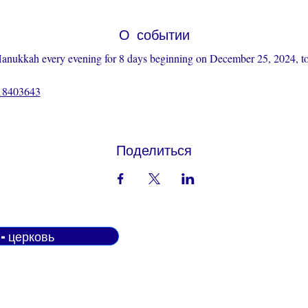
О событии
Hanukkah every evening for 8 days beginning on December 25, 2024, to
618403643
Поделиться
н-церковь
Do Not Sell My Personal Informatio
ости -
Условия и