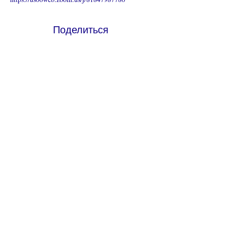
Поделиться
Что такое онлайн-церковь
Политика конфиденциальности -
Условия и положения
Do Not Sell My Personal Information