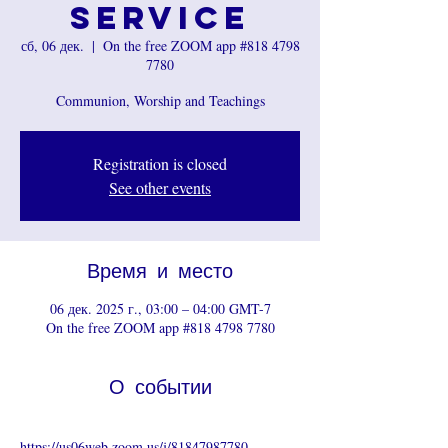
Service
сб, 06 дек.
  |  
On the free ZOOM app #818 4798
7780
Communion, Worship and Teachings
Registration is closed
See other events
Время и место
06 дек. 2025 г., 03:00 – 04:00 GMT-7
On the free ZOOM app #818 4798 7780
О событии
https://us06web.zoom.us/j/81847987780