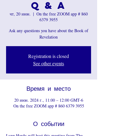
Q & A
чт, 20 июн.
  |  
On the free ZOOM app # 860
6379 3955
Ask any questions you have about the Book of
Revelation
Registration is closed
See other events
Время и место
20 июн. 2024 г., 11:00 – 12:00 GMT-6
On the free ZOOM app # 860 6379 3955
О событии
Lynn Hardy will host this meeting from The 