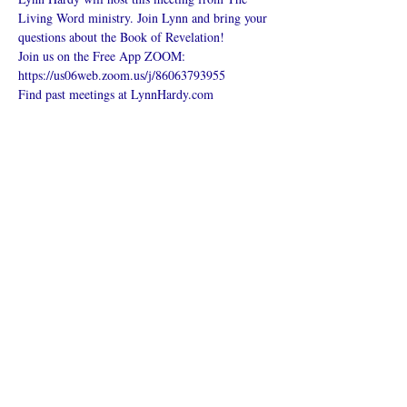
Living Word ministry. Join Lynn and bring your 
questions about the Book of Revelation!
Join us on the Free App ZOOM:
https://us06web.zoom.us/j/86063793955
Find past meetings at LynnHardy.com
Поделиться
Что такое онлайн-церковь
Политика конфиденциальности -
Условия и положения