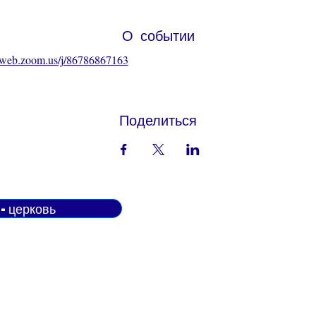
О событии
06web.zoom.us/j/86786867163
Поделиться
н-церковь
Do Not Sell My Personal Informatio
ости -
Условия и
я