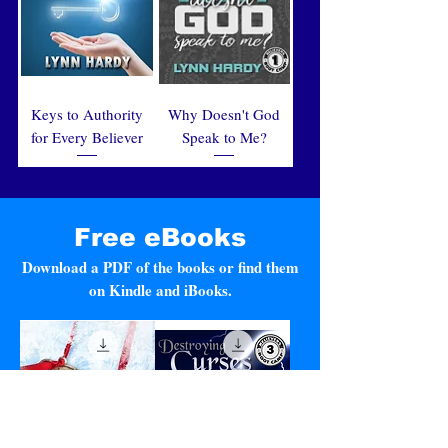
Keys to Authority
Why Doesn't God
for Every Believer
Speak to Me?
Free eBooks
Download a PDF of the books or find them
on Kindle and iBooks.