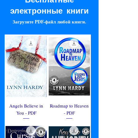
электронные книги
Загрузите PDF-файл любой книги.
Angels Believe in
Roadmap to Heaven
You - PDF
- PDF