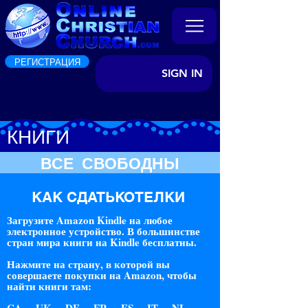
РЕГИСТРАЦИЯ
SIGN IN
КНИГИ
ВСЕ СВОБОДНЫ
КАК СДАТЬКОТЕЛКИ
Загрузите Amazon Kindle на любое
электронное устройство. В большинстве
стран мира книги на Kindle бесплатны.
Нажмите на страну, в которой вы
совершаете покупки на Amazon, чтобы
найти книги там: