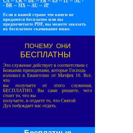
CA
--
UK
--
DE
--
FR
--
ES
--
IT
--
NL
-
-
BR
--
MX
--
AU
--
JP
Если в вашей стране эти книги не
продаются бесплатно или вы
предпочитаете PDF, вы можете заказать
их бесплатное скачивание ниже.
ПОЧЕМУ ОНИ
БЕСПЛАТНЫ
Это служение действует в соответствии с
Божьими принципами, которые Господь
изложил в Евангелии от Матфея 10. Все,
что
вы получаете от этого служения,
БЕСПЛАТНО. Вы сами решаете, чего
стоит то, что вы
получаете, и отдаете то, что Святой
Дух побуждает вас отдать.
Нажмите на книги, чтобы увидеть
больше!
Бесплатные