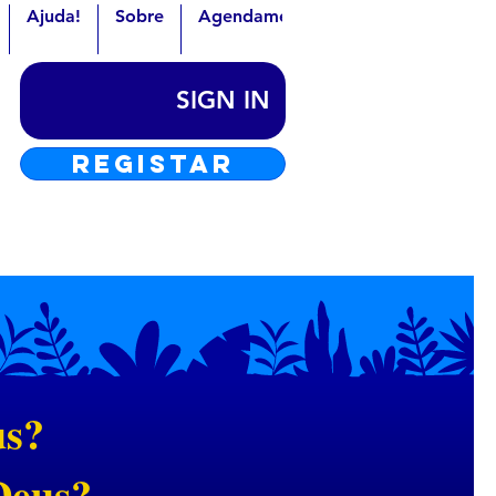
Ajuda!
Sobre
Agendamentos
Contato
Líde
SIGN IN
REGISTAR
us?
Deus?