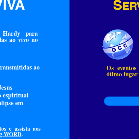
VIVA
S
ER
 Hardy para
das ao vivo no
transmitidas ao
Os eventos
ótimo lugar
Jesus
 espiritual
alipse em
os e assista aos
ng WORD
.