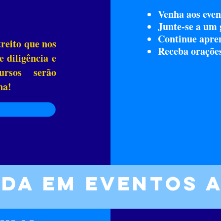
Venha aos even
Junte-se a um
Continue apre
reito que nos
Receba oraçõe
e diligência e
ursos serão
na!
da em eventos a