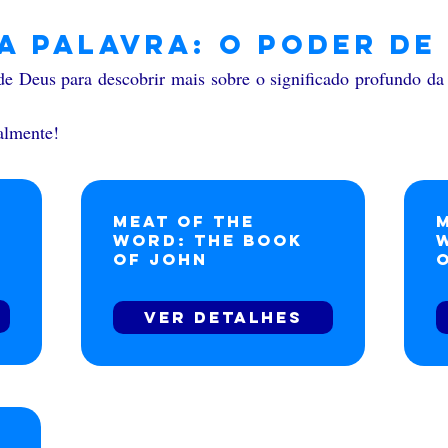
da Palavra: O poder de
e Deus para descobrir mais sobre o significado profundo da 
almente!
Meat of the
Word: The Book
of John
Ver detalhes