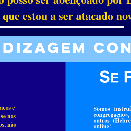
 que estou a ser atacado n
dizagem co
S
E
racos e
Somos instru
congregação»,
 se nos
outros (Hebre
os, não
online!