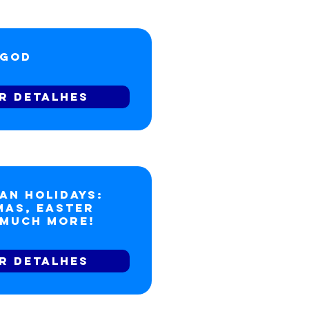
 God
r detalhes
an Holidays:
mas, Easter
 much more!
r detalhes