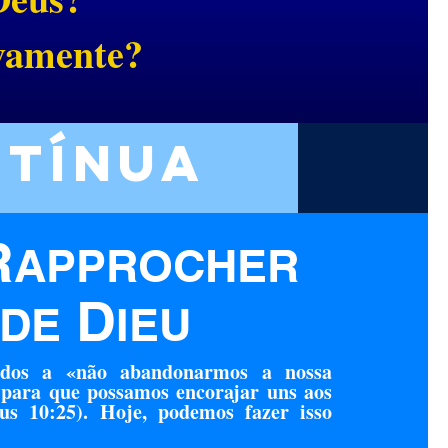
ovamente?
ntínua
R
APPROCHER
D
DE
IEU
ídos a «não abandonarmos a nossa
 para que possamos encorajar uns aos
us 10:25). Hoje, podemos fazer isso