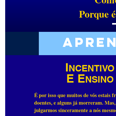
Porque é
Apren
I
NCENTIVO
E E
NSINO
É por isso que muitos de vós estais f
doentes, e alguns já morreram. Mas,
julgarmos sinceramente a nós mesm