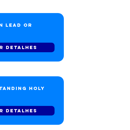
n Lead or
r detalhes
tanding Holy
r detalhes