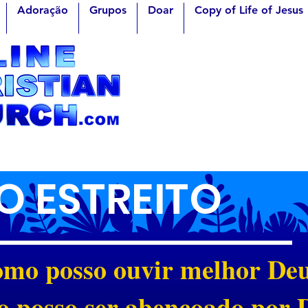
Adoração
Grupos
Doar
Copy of Life of Jesus
 ESTREITO
mo posso ouvir melhor De
 posso ser abençoado por 