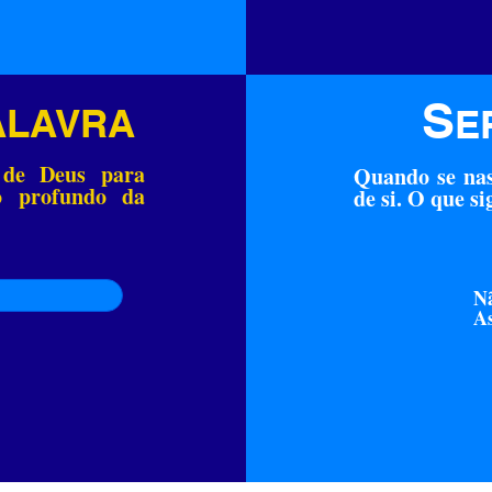
S
ALAVRA
E
 de Deus para
Quando se nas
do profundo da
de si. O que si
Nã
As