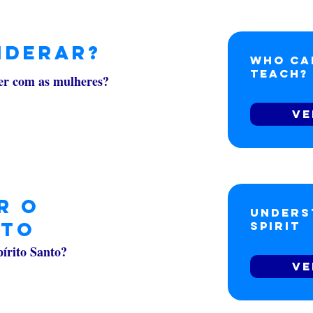
iderar?
Who Ca
Teach?
der com as mulheres?
Ve
r o
Unders
nto
Spirit
írito Santo?
Ve