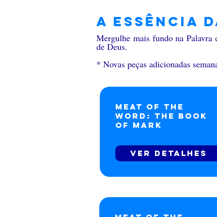
A essência 
Mergulhe mais fundo na Palavra d
de Deus.
* Novas peças adicionadas seman
Meat of the
Word: The Book
of Mark
Ver detalhes