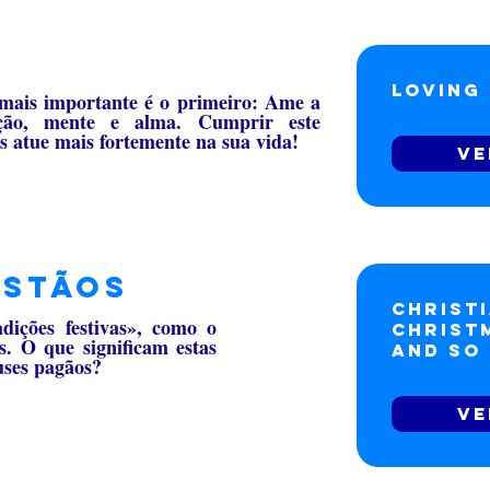
Loving
mais importante é o primeiro: Ame a
ão, mente e alma. Cumprir este
atue mais fortemente na sua vida!
Ve
istãos
Christi
ições festivas», como o
Christ
s. O que significam estas
and so
euses pagãos?
Ve