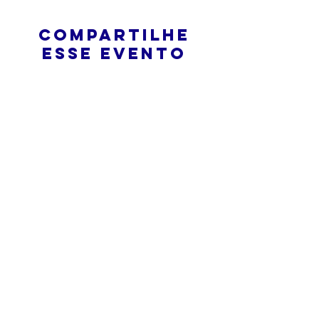
Compartilhe
esse evento
O que é uma igreja online?
Politica privada – Termos e
Condições
Do Not Sell My Personal Information