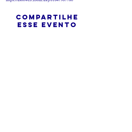
Compartilhe
esse evento
O que é uma igreja online?
Politica privada – Termos e
Condições
Do Not Sell My Personal Information