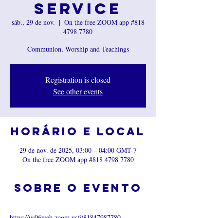
Service
sáb., 29 de nov.
  |  
On the free ZOOM app #818
4798 7780
Communion, Worship and Teachings
Registration is closed
See other events
Horário e local
29 de nov. de 2025, 03:00 – 04:00 GMT-7
On the free ZOOM app #818 4798 7780
Sobre o evento
https://us06web.zoom.us/j/81847987780