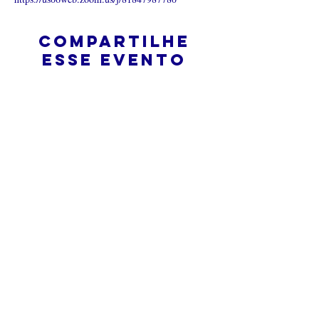
Compartilhe
esse evento
O que é uma igreja online?
Politica privada – Termos e
Condições
Do Not Sell My Personal Information