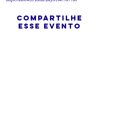
Compartilhe
esse evento
O que é uma igreja online?
Politica privada – Termos e
Condições
Do Not Sell My Personal Information