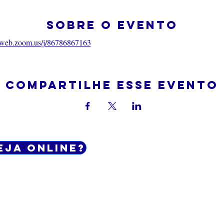
Sobre o evento
06web.zoom.us/j/86786867163
Compartilhe esse evento
eja online?
Do Not Sell My Personal Informatio
os e Condições