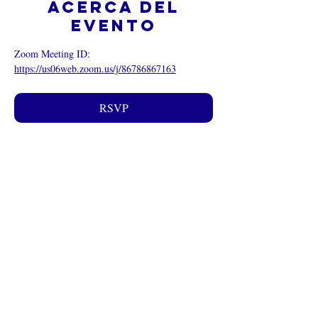
Acerca del
evento
Zoom Meeting ID: 
https://us06web.zoom.us/j/86786867163
RSVP
Compartir este
evento
¿Iglesia en línea?
Política de privacidad -
Condiciones